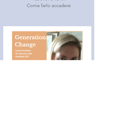
Come farlo accadere
Lucye Provera